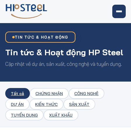
TIN TỨC & HOẠT ĐỘNG
Tin tức & Hoạt động HP Steel
Cập nhật về dự án, sản xuất, công nghệ và tuyển dụng.
Tất cả
CHỨNG NHẬN
CÔNG NGHỆ
DỰ ÁN
KIẾN THỨC
SẢN XUẤT
TUYỂN DỤNG
XUẤT KHẨU