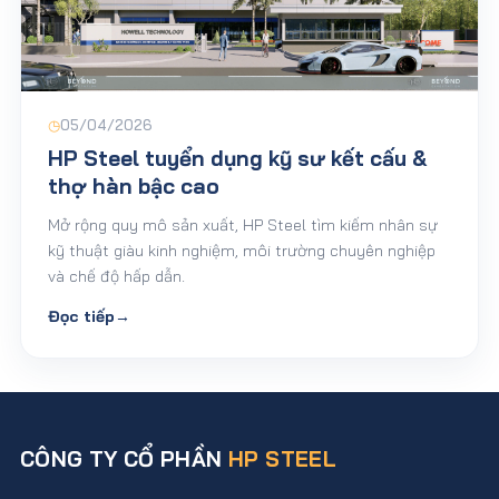
◷
05/04/2026
HP Steel tuyển dụng kỹ sư kết cấu &
thợ hàn bậc cao
Mở rộng quy mô sản xuất, HP Steel tìm kiếm nhân sự
kỹ thuật giàu kinh nghiệm, môi trường chuyên nghiệp
và chế độ hấp dẫn.
Đọc tiếp
→
CÔNG TY CỔ PHẦN
HP STEEL