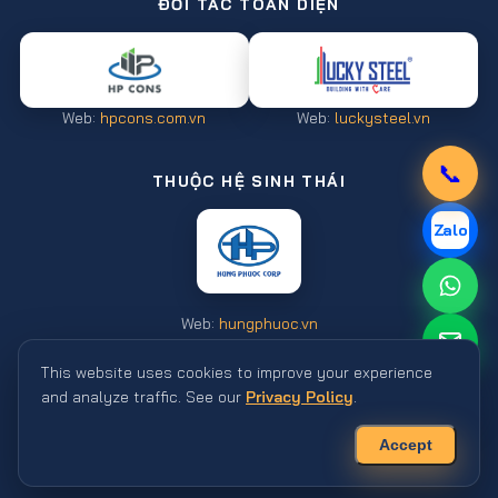
ĐỐI TÁC TOÀN DIỆN
Web:
hpcons.com.vn
Web:
luckysteel.vn
📞
THUỘC HỆ SINH THÁI
Zalo
Web:
hungphuoc.vn
This website uses cookies to improve your experience
💬
and analyze traffic. See our
Privacy Policy
.
© 2026 Công ty Cổ Phần HP Steel. All rights reserved. ·
Privacy Policy
Accept
HP STEEL · BEYOND EXPECTATION