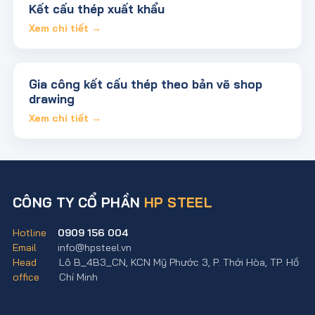
Kết cấu thép xuất khẩu
Xem chi tiết →
Gia công kết cấu thép theo bản vẽ shop
drawing
Xem chi tiết →
CÔNG TY CỔ PHẦN
HP STEEL
Hotline
0909 156 004
Email
info@hpsteel.vn
Head
Lô B_4B3_CN, KCN Mỹ Phước 3, P. Thới Hòa, TP. Hồ
office
Chí Minh