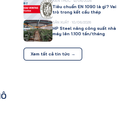
KIẾN THỨC · 12/06/2026
Tiêu chuẩn EN 1090 là gì? Vai
trò trong kết cấu thép
SẢN XUẤT · 10/06/2026
HP Steel nâng công suất nhà
máy lên 1.100 tấn/tháng
Xem tất cả tin tức →
MÔ