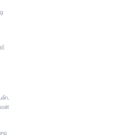
ng
tổ
uẩn,
soát
ăng