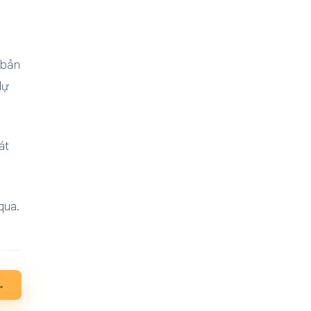
 bản
dự
át
qua.
→