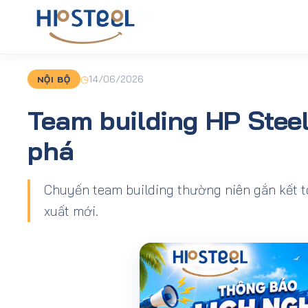
Trang chủ
›
Tin tức
›
NỘI BỘ
›
Team building HP Steel 2026 — Gắn
◷
14/06/2026
NỘI BỘ
Team building HP Stee
phá
Chuyến team building thường niên gắn kết 
xuất mới.