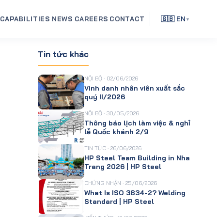
CAPABILITIES
NEWS
CAREERS
CONTACT
🇬🇧 EN
▼
Tin tức khác
NỘI BỘ · 02/06/2026
Vinh danh nhân viên xuất sắc
quý II/2026
NỘI BỘ · 30/05/2026
Thông báo lịch làm việc & nghỉ
lễ Quốc khánh 2/9
TIN TỨC · 26/06/2026
HP Steel Team Building in Nha
Trang 2026 | HP Steel
CHỨNG NHẬN · 25/06/2026
What Is ISO 3834-2? Welding
Standard | HP Steel