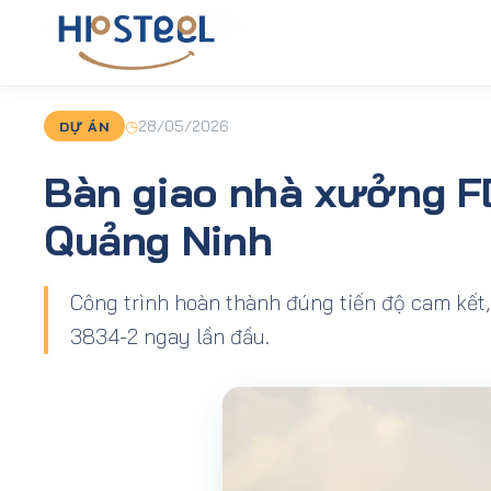
Trang chủ
›
Tin tức
›
DỰ ÁN
›
Bàn giao nhà xưởng FDI quy mô 3.
◷
28/05/2026
DỰ ÁN
Bàn giao nhà xưởng FD
Quảng Ninh
Công trình hoàn thành đúng tiến độ cam kết
3834-2 ngay lần đầu.