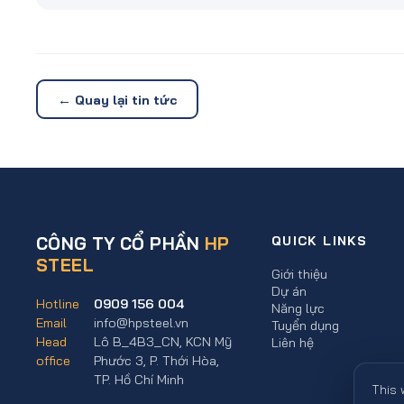
← Quay lại tin tức
CÔNG TY CỔ PHẦN
HP
QUICK LINKS
STEEL
Giới thiệu
Dự án
Hotline
0909 156 004
Năng lực
Email
info@hpsteel.vn
Tuyển dụng
Head
Lô B_4B3_CN, KCN Mỹ
Liên hệ
office
Phước 3, P. Thới Hòa,
TP. Hồ Chí Minh
This 