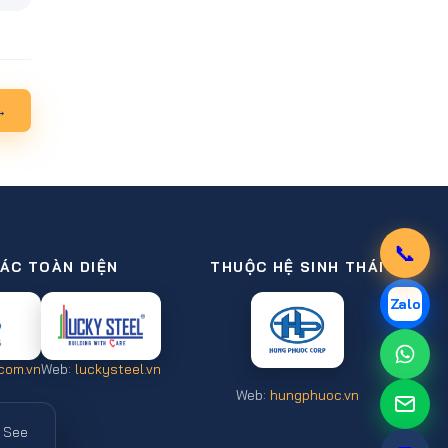
→
📞
TÁC TOÀN DIỆN
THUỘC HỆ SINH THÁI
Zalo
com.vn
Web:
luckysteel.vn
Web:
hungphuoc.vn
. See