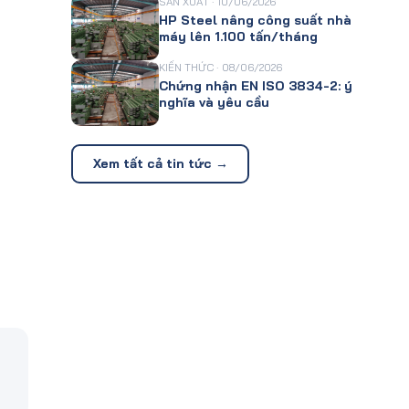
SẢN XUẤT · 10/06/2026
HP Steel nâng công suất nhà
máy lên 1.100 tấn/tháng
KIẾN THỨC · 08/06/2026
Chứng nhận EN ISO 3834-2: ý
nghĩa và yêu cầu
Xem tất cả tin tức →