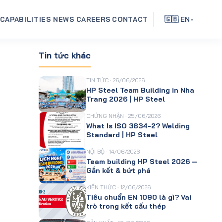
CAPABILITIES
NEWS
CAREERS
CONTACT
🇬🇧 EN
▼
Tin tức khác
TIN TỨC · 26/06/2026
HP Steel Team Building in Nha
Trang 2026 | HP Steel
CHỨNG NHẬN · 25/06/2026
What Is ISO 3834-2? Welding
Standard | HP Steel
NỘI BỘ · 14/06/2026
Team building HP Steel 2026 —
Gắn kết & bứt phá
KIẾN THỨC · 12/06/2026
Tiêu chuẩn EN 1090 là gì? Vai
trò trong kết cấu thép